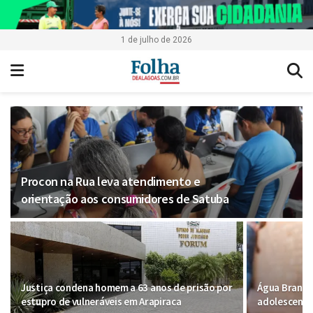
1 de julho de 2026
Procon na Rua leva atendimento e
orientação aos consumidores de Satuba
Justiça condena homem a 63 anos de prisão por
Água Branca 
estupro de vulneráveis em Arapiraca
adolescente