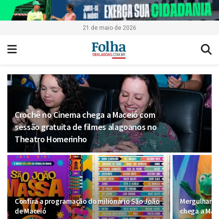
21 de maio de 2026
Crochê no Cinema chega a Maceió com
sessão gratuita de filmes alagoanos no
Theatro Homerinho
Confira a programação do milionário São João
Mergulhando
de Maceió
chega a Mac