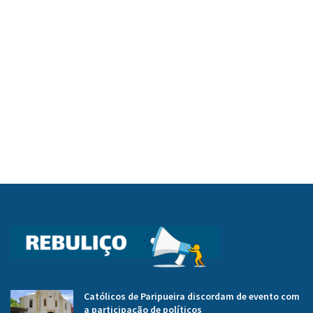
Católicos de Paripueira discordam de evento com
a participação de políticos