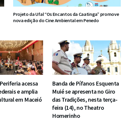
Projeto da Ufal “Os Encantos da Caatinga” promove
nova edição do Cine Ambiental em Penedo
eriferia acessa
Banda de Pífanos Esquenta
ederais e amplia
Muié se apresenta no Giro
ultural em Maceió
das Tradições, nesta terça-
feira (14), no Theatro
Homerinho