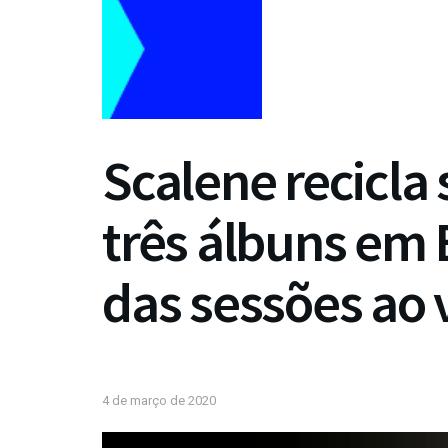
Scalene recicla
três álbuns em 
das sessões ao 
4 de março de 2020