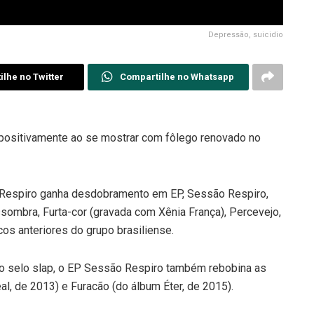
Depressão, suicidio
lhe no Twitter
Compartilhe no Whatsapp
positivamente ao se mostrar com fôlego renovado no
, Respiro ganha desdobramento em EP, Sessão Respiro,
sombra, Furta-cor (gravada com Xênia França), Percevejo,
os anteriores do grupo brasiliense.
 do selo slap, o EP Sessão Respiro também rebobina as
l, de 2013) e Furacão (do álbum Éter, de 2015).