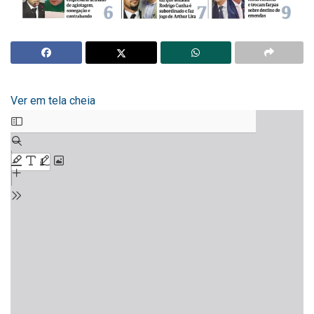
Ver em tela cheia
Skip
to
PDF
content