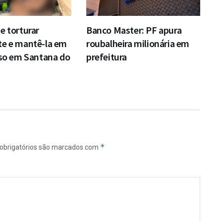
e torturar
Banco Master: PF apura
te e mantê-la em
roubalheira milionária em
eso em Santana do
prefeitura
*
obrigatórios são marcados com