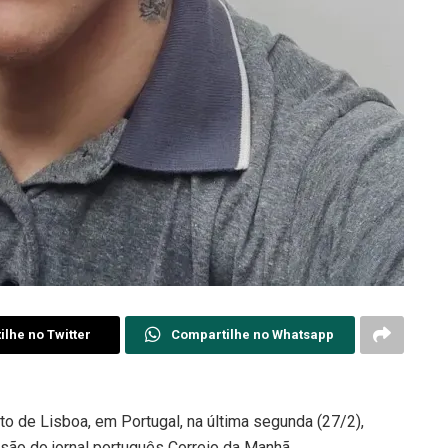
lhe no Twitter
Compartilhe no Whatsapp
to de Lisboa, em Portugal, na última segunda (27/2),
são do jornal português Correio da Manhã.