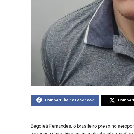
Compartilhe no Facebook
Comparti
Begoleã Fernandes, o brasileiro preso no aeropor
carregava carne humana na mala. As informações 