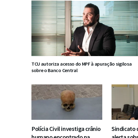
TCU autoriza acesso do MPF à apuração sigilosa
sobre o Banco Central
Polícia Civil investiga crânio
Sindicato
humano encontrado na
alerta sob