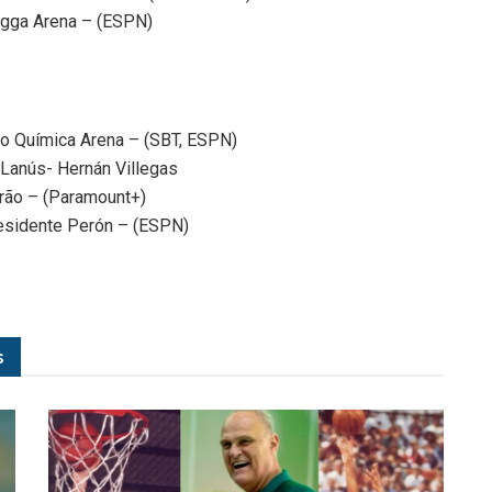
Ligga Arena – (ESPN)
eo Química Arena – (SBT, ESPN)
 Lanús- Hernán Villegas
irão – (Paramount+)
residente Perón – (ESPN)
s