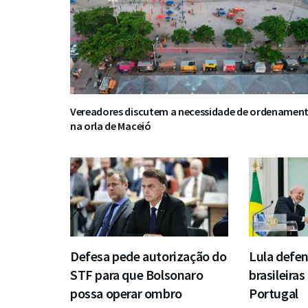
Vereadores discutem a necessidade de ordenamen
na orla de Maceió
Defesa pede autorização do
Lula defe
STF para que Bolsonaro
brasileira
possa operar ombro
Portugal