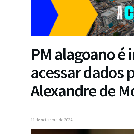
PM alagoano é i
acessar dados p
Alexandre de M
11 de setembro de 2024