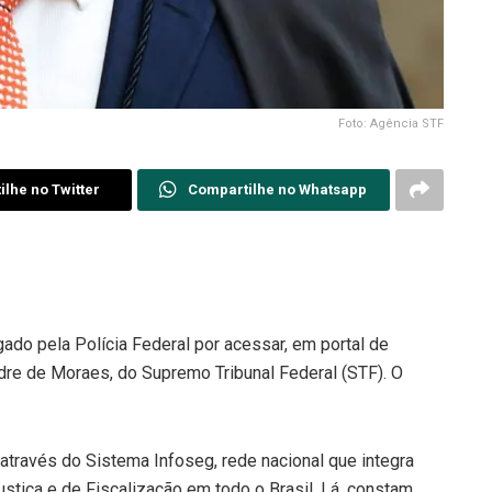
Foto: Agência STF
lhe no Twitter
Compartilhe no Whatsapp
gado pela Polícia Federal por acessar, em portal de
re de Moraes, do Supremo Tribunal Federal (STF). O
 através do Sistema Infoseg, rede nacional que integra
stiça e de Fiscalização em todo o Brasil. Lá, constam