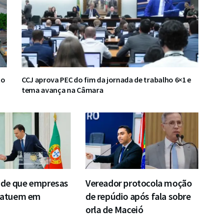
to
CCJ aprova PEC do fim da jornada de trabalho 6×1 e
tema avança na Câmara
nde que empresas
Vereador protocola moção
s atuem em
de repúdio após fala sobre
orla de Maceió