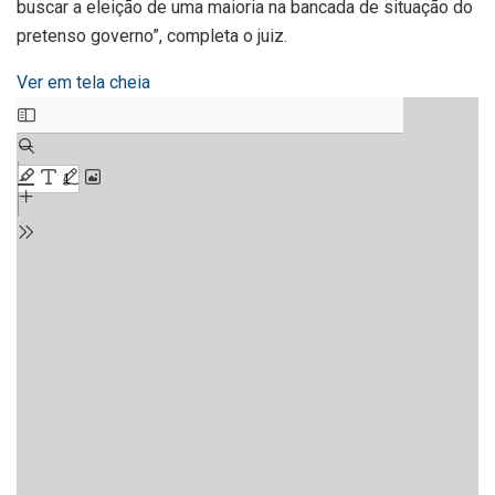
buscar a eleição de uma maioria na bancada de situação do
pretenso governo”, completa o juiz.
Ver em tela cheia
Skip
to
PDF
content