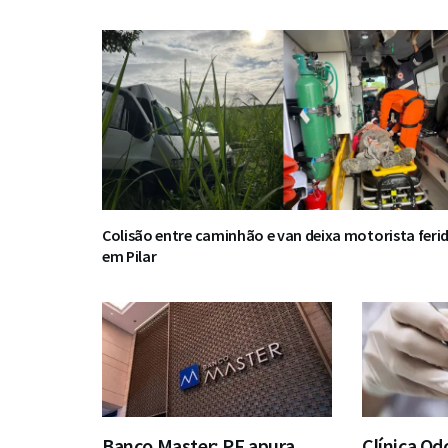
Colisão entre caminhão e van deixa motorista feri
em Pilar
Banco Master: PF apura
Clínica Od