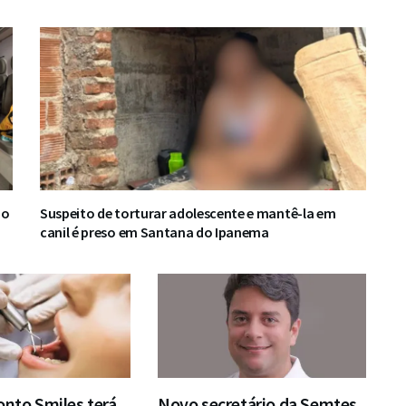
do
Suspeito de torturar adolescente e mantê-la em
canil é preso em Santana do Ipanema
onto Smiles terá
Novo secretário da Semtes,