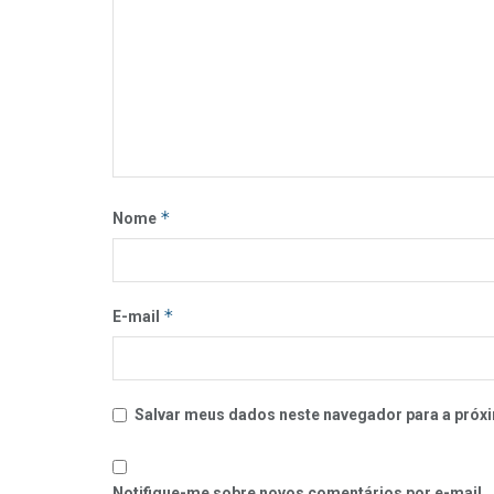
*
Nome
*
E-mail
Salvar meus dados neste navegador para a próxi
Notifique-me sobre novos comentários por e-mail.