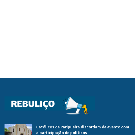
Católicos de Paripueira discordam de evento com
a participação de políticos