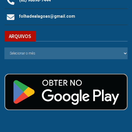
(82) 98898-7444
folhadealagoas@gmail.com
ARQUIVOS