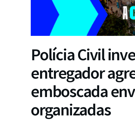
Polícia Civil inv
entregador agr
emboscada envo
organizadas