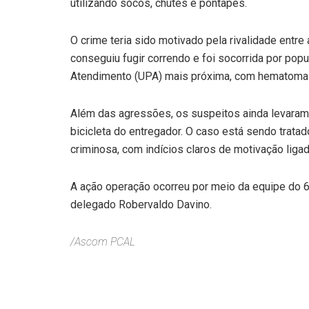
utilizando socos, chutes e pontapés.
O crime teria sido motivado pela rivalidade entre 
conseguiu fugir correndo e foi socorrida por po
Atendimento (UPA) mais próxima, com hematomas 
Além das agressões, os suspeitos ainda levaram
bicicleta do entregador. O caso está sendo trata
criminosa, com indícios claros de motivação ligad
A ação operação ocorreu por meio da equipe do 6º 
delegado Robervaldo Davino.
/Ascom PCAL