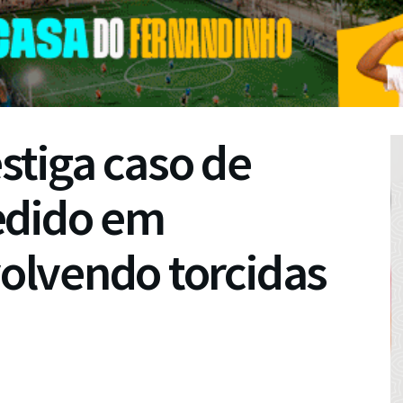
estiga caso de
edido em
lvendo torcidas