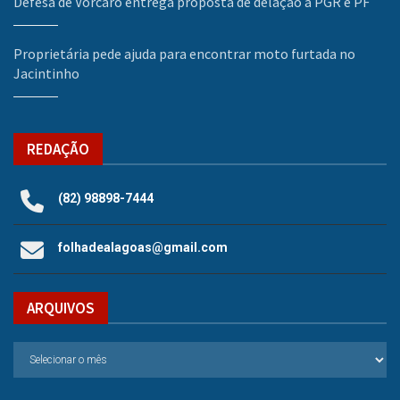
Defesa de Vorcaro entrega proposta de delação à PGR e PF
Proprietária pede ajuda para encontrar moto furtada no
Jacintinho
REDAÇÃO
(82) 98898-7444
folhadealagoas@gmail.com
ARQUIVOS