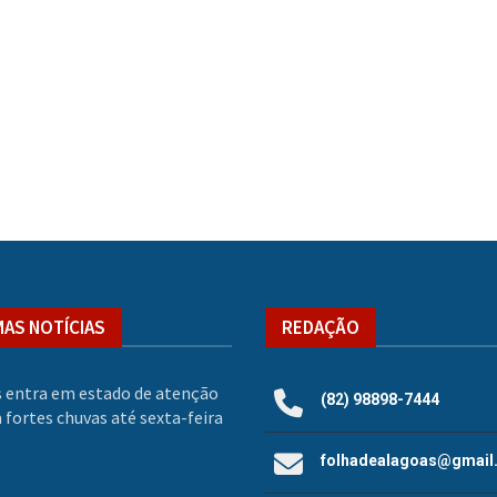
MAS NOTÍCIAS
REDAÇÃO
 entra em estado de atenção
(82) 98898-7444
 fortes chuvas até sexta-feira
folhadealagoas@gmail