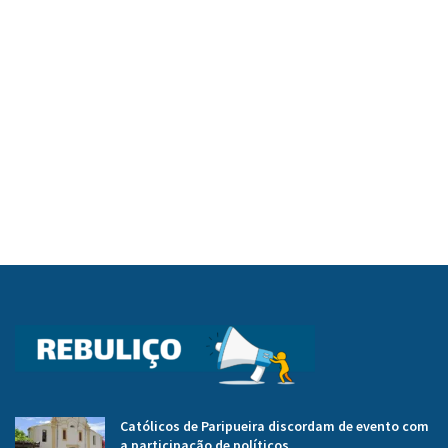
Católicos de Paripueira discordam de evento com
a participação de políticos