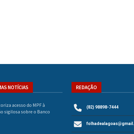
MAS NOTÍCIAS
REDAÇÃO
oriza acesso do MPF à
(82) 98898-7444
o sigilosa sobre o Banco
folhadealagoas@gmail