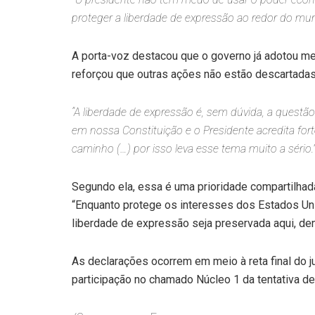
proteger a liberdade de expressão ao redor do m
A porta-voz destacou que o governo já adotou med
reforçou que outras ações não estão descartadas
“A liberdade de expressão é, sem dúvida, a quest
em nossa Constituição e o Presidente acredita for
caminho (…) por isso leva esse tema muito a sério.
Segundo ela, essa é uma prioridade compartilhada
“Enquanto protege os interesses dos Estados Uni
liberdade de expressão seja preservada aqui, den
As declarações ocorrem em meio à reta final do 
participação no chamado Núcleo 1 da tentativa de