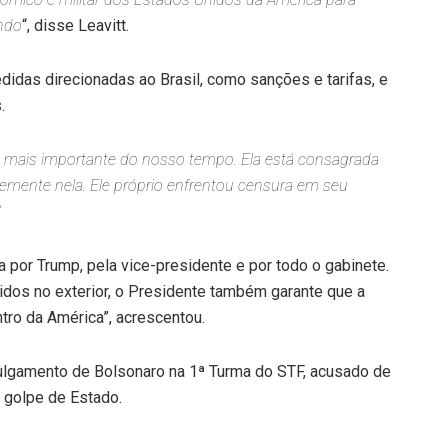
undo
“, disse Leavitt.
idas direcionadas ao Brasil, como sanções e tarifas, e
.
ão mais importante do nosso tempo. Ela está consagrada
temente nela. Ele próprio enfrentou censura em seu
”
 por Trump, pela vice-presidente e por todo o gabinete.
dos no exterior, o Presidente também garante que a
tro da América”, acrescentou.
julgamento de Bolsonaro na 1ª Turma do STF, acusado de
 golpe de Estado.