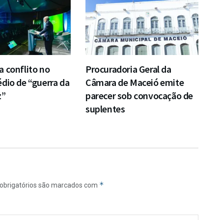
 conflito no
Procuradoria Geral da
dio de “guerra da
Câmara de Maceió emite
z”
parecer sob convocação de
suplentes
*
obrigatórios são marcados com