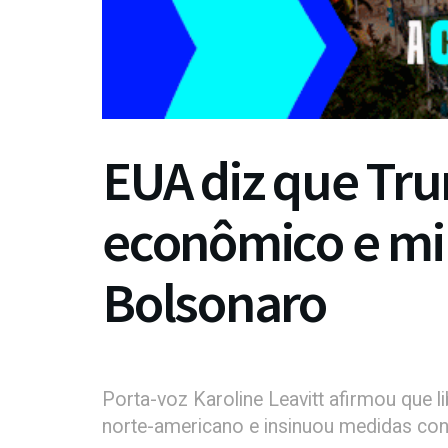
EUA diz que Tr
econômico e mil
Bolsonaro
Porta-voz Karoline Leavitt afirmou que 
norte-americano e insinuou medidas cont