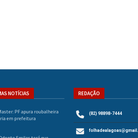
MAS NOTÍCIAS
REDAÇÃO
aster: PF apura roubalheira
(82) 98898-7444
ria em prefeitura
folhadealagoas@gmail
 Odonto Smiles terá que