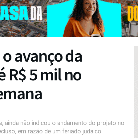
 o avanço da
é R$ 5 mil no
semana
e, ainda não indicou o andamento do projeto no
ecluso, em razão de um feriado judaico.