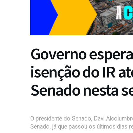
Governo espera
isenção do IR at
Senado nesta 
O presidente do Senado, Davi Alcolumbr
Senado, já que passou os últimos dias r