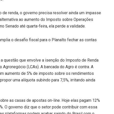
 de renda, o governo precisa resolver ainda um impasse
 alternativa ao aumento do Imposto sobre Operações
no Senado até quarta-feira, ela perde a validade.
plia o desafio fiscal para o Planalto fechar as contas
é a questão que envolve a isenção do Imposto de Renda
o Agronegócio (LCAs). A bancada do Agro é contra. A
ia um aumento de 5% de imposto sobre os rendimentos
ropor uma alíquota subindo para 7,5%, irritando ainda
sobre as casas de apostas on-line. Hoje elas pagam 12%
8%. O governo diz que o setor pode contribuir com essa
as plataformas podem acabar saindo do Brasil com o