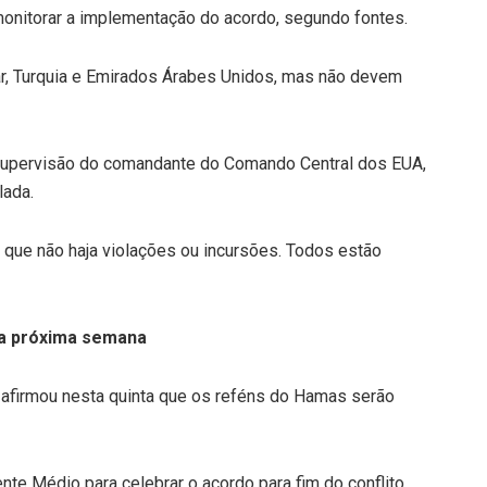
onitorar a implementação do acordo, segundo fontes.
tar, Turquia e Emirados Árabes Unidos, mas não devem
 supervisão do comandante do Comando Central dos EUA,
lada.
r que não haja violações ou incursões. Todos estão
na próxima semana
 afirmou nesta quinta que os reféns do Hamas serão
ente Médio para celebrar o acordo para fim do conflito.