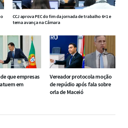
to
CCJ aprova PEC do fim da jornada de trabalho 6×1 e
tema avança na Câmara
nde que empresas
Vereador protocola moção
s atuem em
de repúdio após fala sobre
orla de Maceió