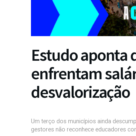
Estudo aponta 
enfrentam salár
desvalorização
Um terço dos municípios ainda descumpr
gestores não reconhece educadores co