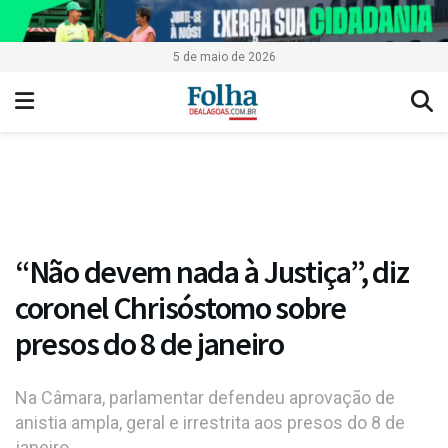
5 de maio de 2026
“Não devem nada à Justiça”, diz
coronel Chrisóstomo sobre
presos do 8 de janeiro
Na Câmara, parlamentar defendeu aprovação de
anistia ampla, geral e irrestrita aos presos do 8 de
janeiro.