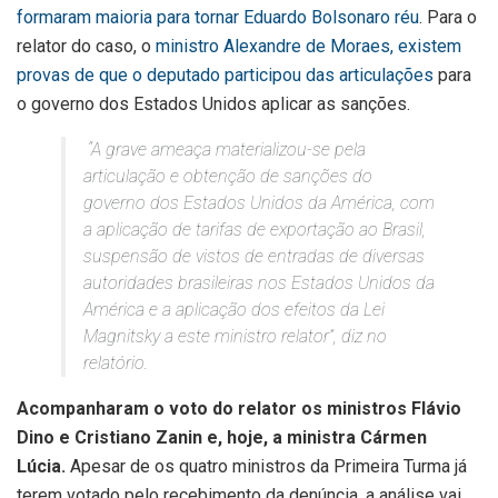
formaram maioria para tornar Eduardo Bolsonaro réu
. Para o
relator do caso, o
ministro Alexandre de Moraes, existem
provas de que o deputado participou das articulações
para
o governo dos Estados Unidos aplicar as sanções.
“A grave ameaça materializou-se pela
articulação e obtenção de sanções do
governo dos Estados Unidos da América, com
a aplicação de tarifas de exportação ao Brasil,
suspensão de vistos de entradas de diversas
autoridades brasileiras nos Estados Unidos da
América e a aplicação dos efeitos da Lei
Magnitsky a este ministro relator”, diz no
relatório.
Acompanharam o voto do relator os ministros Flávio
Dino e Cristiano Zanin e, hoje, a ministra Cármen
Lúcia.
Apesar de os quatro ministros da Primeira Turma já
terem votado pelo recebimento da denúncia, a análise vai