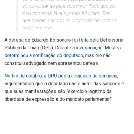
se reinventando para sobreviver. Tudo que sei
é via imprensa, já que jamais fui citado. Por
que Moraes não usa os canais oficiais com os
EUA?”, escreveu.
A defesa de Eduardo Bolsonaro foi feita pela Defensoria
Pública da União (DPU).
Durante a investigação, Moraes
determinou a notificação do deputado
, mas ele não
constituiu advogado nem apresentou defesa.
No fim de outubro, a DPU pediu a rejeição da denúncia
,
argumentando que o deputado não é autor das sanções e
que suas manifestações são “exercício legítimo da
liberdade de expressão e do mandato parlamentar”.