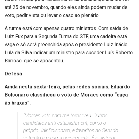
até 25 de novembro, quando eles ainda podem mudar de
voto, pedir vista ou levar o caso ao plenário.
A turma está com apenas quatro ministros. Com saída de
Luiz Fux para a Segunda Turma do STF, uma cadeira está
vaga e só será preenchida após o presidente Luiz Inácio
Lula da Silva indicar um ministro para suceder Luís Roberto
Barroso, que se aposentou.
Defesa
Ainda nesta sexta-feira, pelas redes sociais, Eduardo
Bolsonaro classificou o voto de Moraes como “caça
às bruxas”.
“Moraes vota para me tornar réu. Outros
candidatos anti-establishment, como o
próprio Jair Bolsonaro, e favoritos ao Senado
sofrerão a mesma perseguição. É o sistema