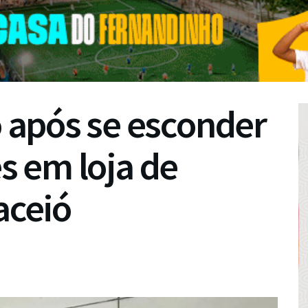
após se esconder
es em loja de
aceió