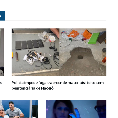
s
es
Polícia impede fuga e apreende materiais ilícitos em
penitenciária de Maceió