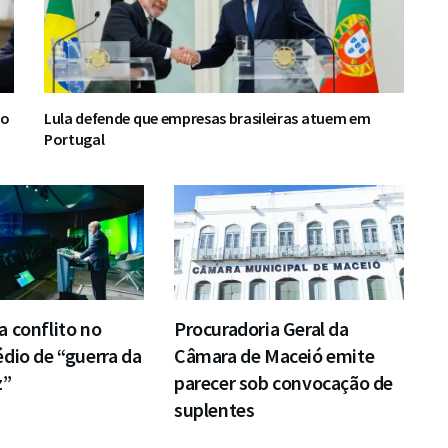
ro
Lula defende que empresas brasileiras atuem em
Portugal
 conflito no
Procuradoria Geral da
dio de “guerra da
Câmara de Maceió emite
z”
parecer sob convocação de
suplentes