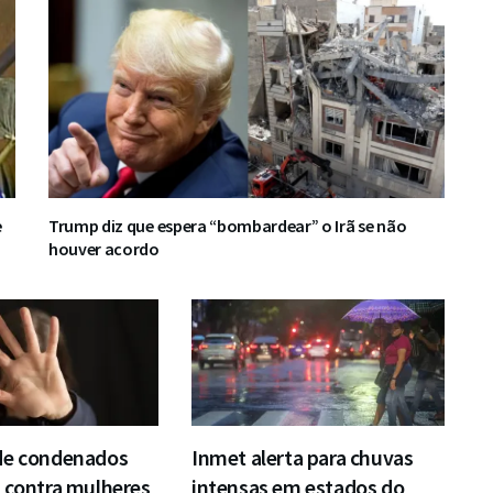
e
Trump diz que espera “bombardear” o Irã se não
houver acordo
de condenados
Inmet alerta para chuvas
 contra mulheres
intensas em estados do