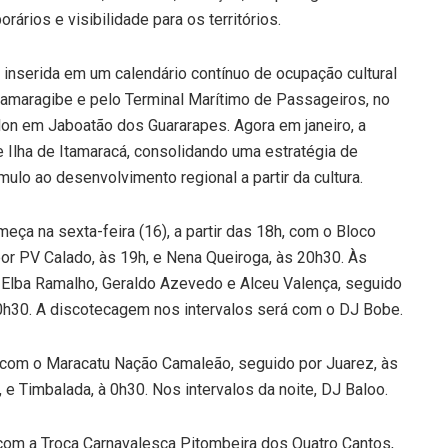
ários e visibilidade para os territórios.
nserida em um calendário contínuo de ocupação cultural
amaragibe e pelo Terminal Marítimo de Passageiros, no
lon em Jaboatão dos Guararapes. Agora em janeiro, a
e Ilha de Itamaracá, consolidando uma estratégia de
mulo ao desenvolvimento regional a partir da cultura.
a na sexta-feira (16), a partir das 18h, com o Bloco
or PV Calado, às 19h, e Nena Queiroga, às 20h30. Às
 Elba Ramalho, Geraldo Azevedo e Alceu Valença, seguido
 0h30. A discotecagem nos intervalos será com o DJ Bobe.
h com o Maracatu Nação Camaleão, seguido por Juarez, às
 e Timbalada, à 0h30. Nos intervalos da noite, DJ Baloo.
om a Troça Carnavalesca Pitombeira dos Quatro Cantos,