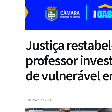
Justiça restabe
professor inves
de vulnerável e
8 de maio de 2026