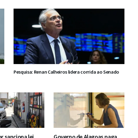
Pesquisa: Renan Calheiros lidera corrida ao Senado
 sanciona lei
Governo de Alagoas paga