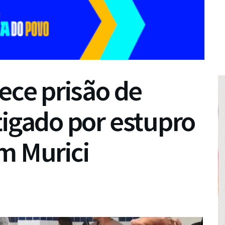
lece prisão de
tigado por estupro
m Murici