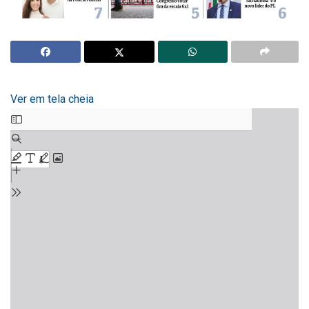
Ver em tela cheia
Skip
to
PDF
content