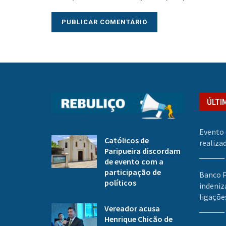
ÚLTI
Evento 
Católicos de
realiza
Paripueira discordam
de evento com a
participação de
Banco P
políticos
indeniz
ligaçõe
Vereador acusa
Henrique Chicão de