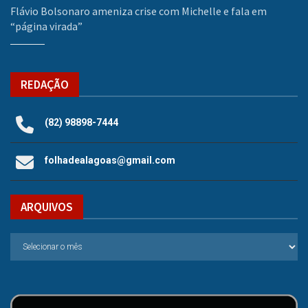
Flávio Bolsonaro ameniza crise com Michelle e fala em
“página virada”
REDAÇÃO
(82) 98898-7444
folhadealagoas@gmail.com
ARQUIVOS