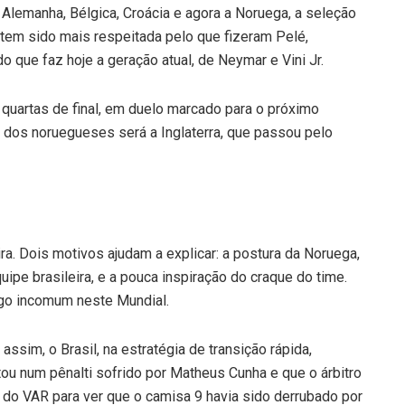
 Alemanha, Bélgica, Croácia e agora a Noruega, a seleção
, e tem sido mais respeitada pelo que fizeram Pelé,
 que faz hoje a geração atual, de Neymar e Vini Jr.
quartas de final, em duelo marcado para o próximo
al dos noruegueses será a Inglaterra, que passou pelo
ra. Dois motivos ajudam a explicar: a postura da Noruega,
ipe brasileira, e a pouca inspiração do craque do time.
lgo incomum neste Mundial.
ssim, o Brasil, na estratégia de transição rápida,
tou num pênalti sofrido por Matheus Cunha e que o árbitro
r do VAR para ver que o camisa 9 havia sido derrubado por