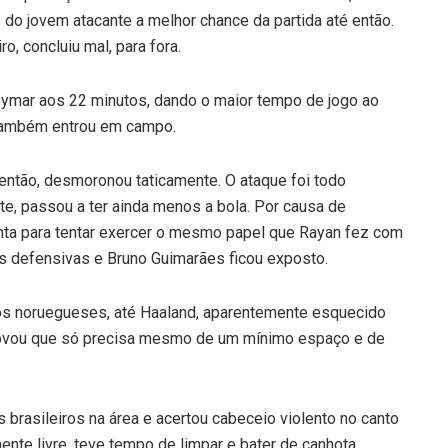
do jovem atacante a melhor chance da partida até então.
ro, concluiu mal, para fora.
Neymar aos 22 minutos, dando o maior tempo de jogo ao
também entrou em campo.
 então, desmoronou taticamente. O ataque foi todo
te, passou a ter ainda menos a bola. Por causa de
nta para tentar exercer o mesmo papel que Rayan fez com
es defensivas e Bruno Guimarães ficou exposto.
os noruegueses, até Haaland, aparentemente esquecido
 provou que só precisa mesmo de um mínimo espaço e de
 brasileiros na área e acertou cabeceio violento no canto
te livre, teve tempo de limpar e bater de canhota,