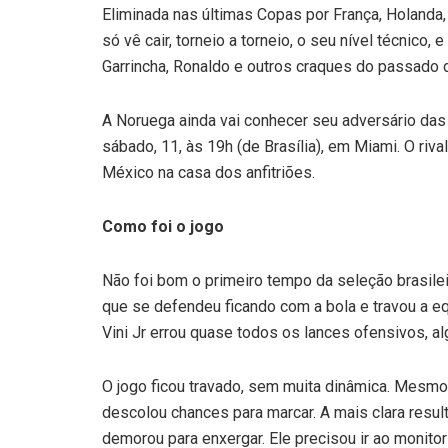
Eliminada nas últimas Copas por França, Holanda,
só vê cair, torneio a torneio, o seu nível técnico
Garrincha, Ronaldo e outros craques do passado do
A Noruega ainda vai conhecer seu adversário das 
sábado, 11, às 19h (de Brasília), em Miami. O riv
México na casa dos anfitriões.
Como foi o jogo
Não foi bom o primeiro tempo da seleção brasilei
que se defendeu ficando com a bola e travou a equ
Vini Jr errou quase todos os lances ofensivos, a
O jogo ficou travado, sem muita dinâmica. Mesmo a
descolou chances para marcar. A mais clara resul
demorou para enxergar. Ele precisou ir ao monito