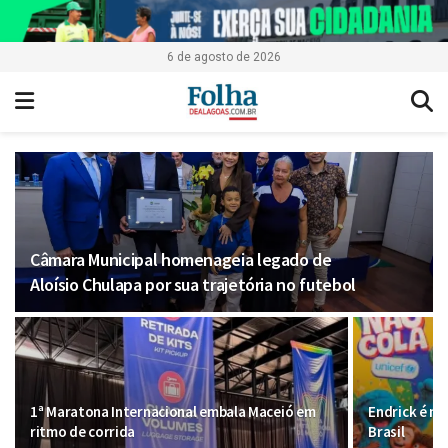
6 de agosto de 2026
Câmara Municipal homenageia legado de
Aloísio Chulapa por sua trajetória no futebol
1ª Maratona Internacional embala Maceió em
Endrick é n
ritmo de corrida
Brasil