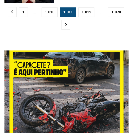
1
…
1.010
1.011
1.012
…
1.070