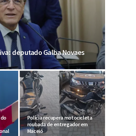
tiva: deputado Galba Novaes
 do
Polícia recupera motocicleta
roubada de entregador em
onal
Maceió