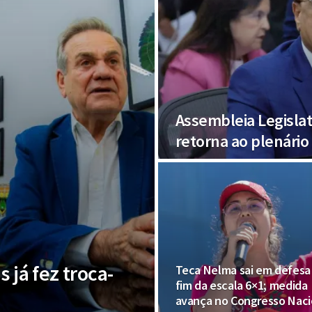
Assembleia Legisla
retorna ao plenário
 já fez troca-
Teca Nelma sai em defesa
fim da escala 6×1; medida
avança no Congresso Naci