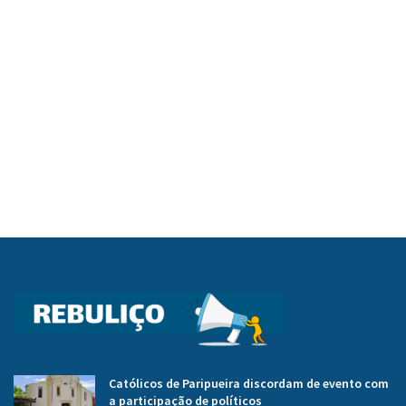
Católicos de Paripueira discordam de evento com
a participação de políticos