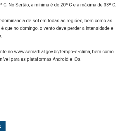
º C. No Sertão, a mínima é de 20º C e a máxima de 33º C.
redominância de sol em todas as regiões, bem como as
 é que no domingo, o vento deve perder a intensidade e
.
ente no www.semarh.al.gov.br/tempo-e-clima, bem como
el para as plataformas Android e iOs.
s