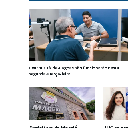
Centrais Já! de Alagoas não funcionarão nesta
segunda e terça-feira
Prefeitura de Maceió
JHC se ass