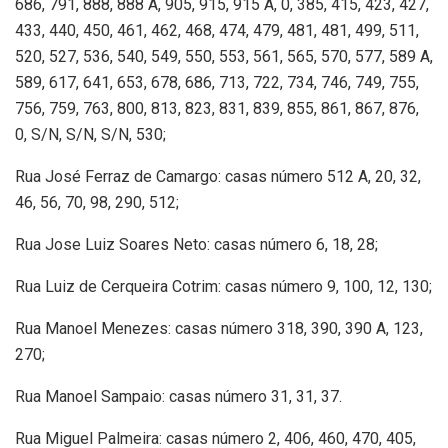
686, 791, 888, 888 A, 905, 915, 915 A, 0, 385, 415, 423, 427,
433, 440, 450, 461, 462, 468, 474, 479, 481, 481, 499, 511,
520, 527, 536, 540, 549, 550, 553, 561, 565, 570, 577, 589 A,
589, 617, 641, 653, 678, 686, 713, 722, 734, 746, 749, 755,
756, 759, 763, 800, 813, 823, 831, 839, 855, 861, 867, 876,
0, S/N, S/N, S/N, 530;
Rua José Ferraz de Camargo: casas número 512 A, 20, 32,
46, 56, 70, 98, 290, 512;
Rua Jose Luiz Soares Neto: casas número 6, 18, 28;
Rua Luiz de Cerqueira Cotrim: casas número 9, 100, 12, 130;
Rua Manoel Menezes: casas número 318, 390, 390 A, 123,
270;
Rua Manoel Sampaio: casas número 31, 31, 37.
Rua Miguel Palmeira: casas número 2, 406, 460, 470, 405,