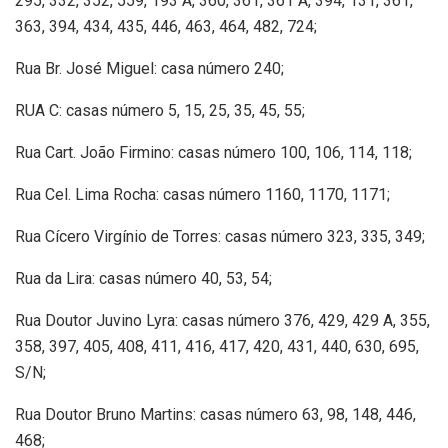
295, 332, 352, 559, 193 A, 360, 361, 361 A, 394, 131, 361,
363, 394, 434, 435, 446, 463, 464, 482, 724;
Rua Br. José Miguel: casa número 240;
RUA C: casas número 5, 15, 25, 35, 45, 55;
Rua Cart. João Firmino: casas número 100, 106, 114, 118;
Rua Cel. Lima Rocha: casas número 1160, 1170, 1171;
Rua Cícero Virgínio de Torres: casas número 323, 335, 349;
Rua da Lira: casas número 40, 53, 54;
Rua Doutor Juvino Lyra: casas número 376, 429, 429 A, 355,
358, 397, 405, 408, 411, 416, 417, 420, 431, 440, 630, 695,
S/N;
Rua Doutor Bruno Martins: casas número 63, 98, 148, 446,
468;