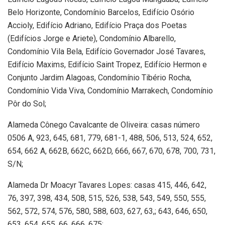
Belo Horizonte, Condomínio Barcelos, Edifício Osório
Accioly, Edifício Adriano, Edifício Praça dos Poetas
(Edifícios Jorge e Ariete), Condomínio Albarello,
Condomínio Vila Bela, Edifício Governador José Tavares,
Edifício Maxims, Edifício Saint Tropez, Edifício Hermon e
Conjunto Jardim Alagoas, Condomínio Tibério Rocha,
Condomínio Vida Viva, Condomínio Marrakech, Condomínio
Pôr do Sol;
Alameda Cônego Cavalcante de Oliveira: casas número
0506 A, 923, 645, 681, 779, 681-1, 488, 506, 513, 524, 652,
654, 662 A, 662B, 662C, 662D, 666, 667, 670, 678, 700, 731,
S/N;
Alameda Dr Moacyr Tavares Lopes: casas 415, 446, 642,
76, 397, 398, 434, 508, 515, 526, 538, 543, 549, 550, 555,
562, 572, 574, 576, 580, 588, 603, 627, 63,; 643, 646, 650,
653, 654, 655, 66, 666, 675;