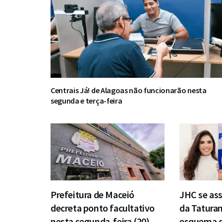
Centrais Já! de Alagoas não funcionarão nesta
segunda e terça-feira
Prefeitura de Maceió
JHC se ass
decreta ponto facultativo
da Taturan
nesta segunda-feira (20)
esquema d