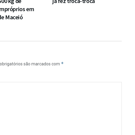
500 kg de
já fez troca-troca
impróprios em
 de Maceió
*
obrigatórios são marcados com