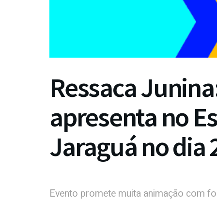
Ressaca Junina:
apresenta no E
Jaraguá no dia 
Evento promete muita animação com for