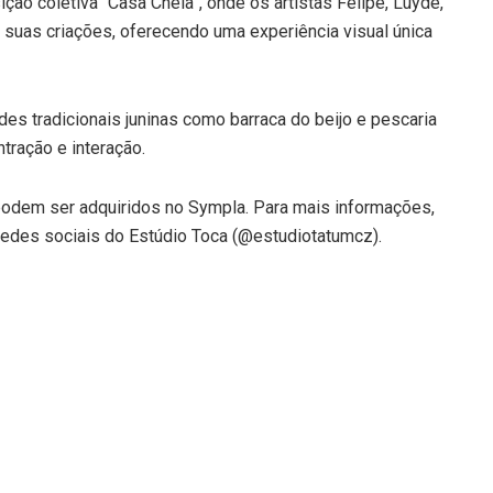
ção coletiva “Casa Cheia”, onde os artistas Felipe, Luyde,
o suas criações, oferecendo uma experiência visual única
des tradicionais juninas como barraca do beijo e pescaria
ração e interação.
odem ser adquiridos no Sympla. Para mais informações,
redes sociais do Estúdio Toca (@estudiotatumcz).