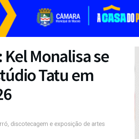
 Kel Monalisa se
stúdio Tatu em
26
ró, discotecagem e exposição de artes