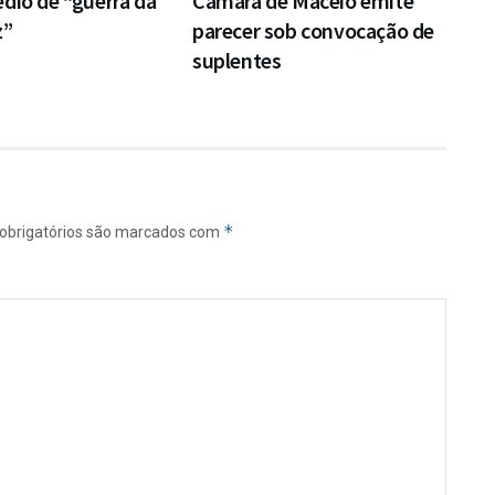
dio de “guerra da
Câmara de Maceió emite
z”
parecer sob convocação de
suplentes
*
obrigatórios são marcados com