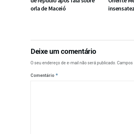
de repúdio após fala sobre
Oriente Mé
orla de Maceió
insensate
Deixe um comentário
O seu endereço de e-mail não será publicado.
Campos 
*
Comentário