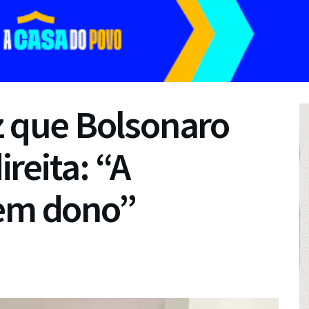
z que Bolsonaro
reita: “A
tem dono”