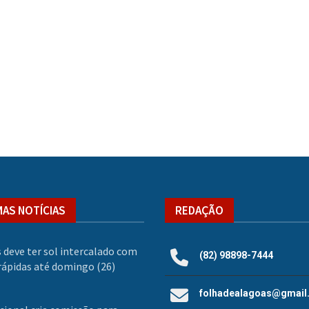
MAS NOTÍCIAS
REDAÇÃO
 deve ter sol intercalado com
(82) 98898-7444
rápidas até domingo (26)
folhadealagoas@gmail