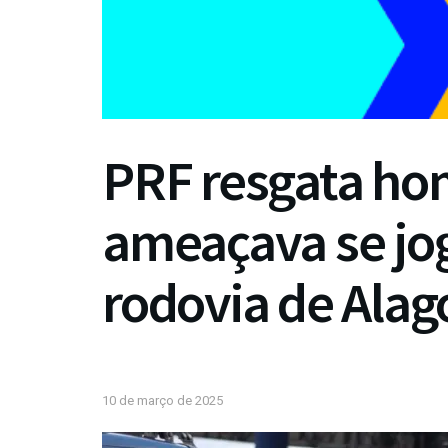
PRF resgata ho
ameaçava se jo
rodovia de Alag
10 de março de 2025