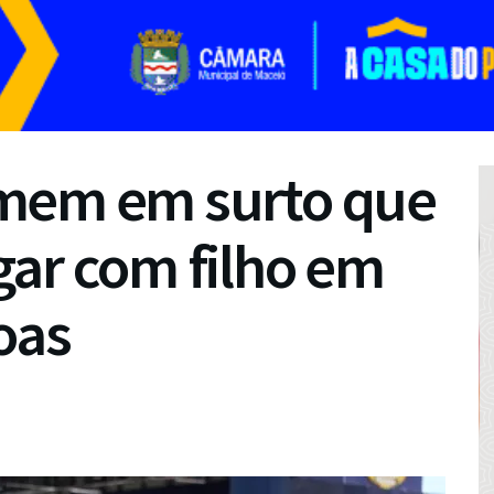
mem em surto que
gar com filho em
oas