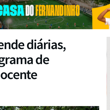
ende diárias,
ograma de
docente