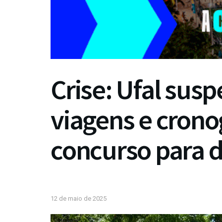
Crise: Ufal susp
viagens e cron
concurso para 
12 de maio de 2025