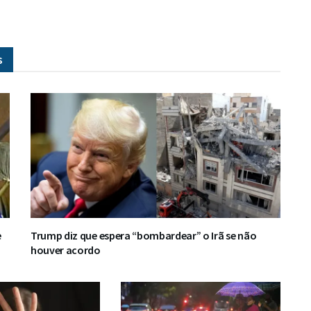
s
e
Trump diz que espera “bombardear” o Irã se não
houver acordo