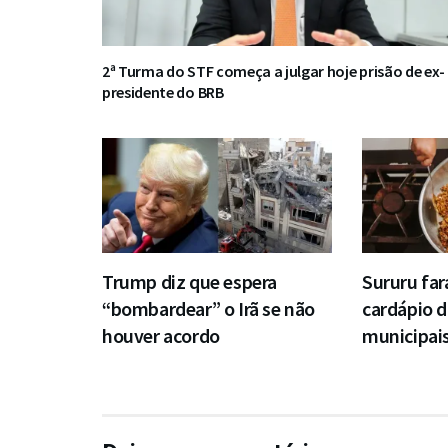
2ª Turma do STF começa a julgar hoje prisão de ex-
presidente do BRB
Trump diz que espera
Sururu far
“bombardear” o Irã se não
cardápio d
houver acordo
municipai