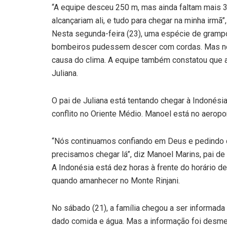
“A equipe desceu 250 m, mas ainda faltam mais 
alcançariam ali, e tudo para chegar na minha irmã”,
Nesta segunda-feira (23), uma espécie de gramp
bombeiros pudessem descer com cordas. Mas no m
causa do clima. A equipe também constatou que a 
Juliana.
O pai de Juliana está tentando chegar à Indonési
conflito no Oriente Médio. Manoel está no aerop
“Nós continuamos confiando em Deus e pedindo 
precisamos chegar lá”, diz Manoel Marins, pai de J
A Indonésia está dez horas à frente do horário d
quando amanhecer no Monte Rinjani.
No sábado (21),
a família chegou a ser informad
dado comida e água. Mas a informação foi desme