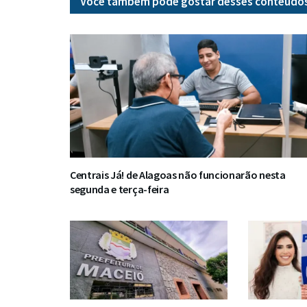
Você também pode gostar desses
conteúdo
Centrais Já! de Alagoas não funcionarão nesta
segunda e terça-feira