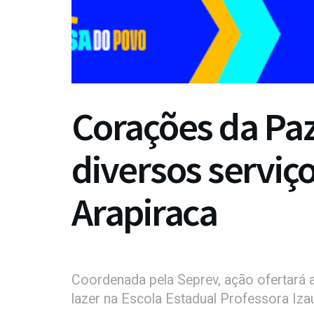
Corações da Paz
diversos serviço
Arapiraca
Coordenada pela Seprev, ação ofertará a
lazer na Escola Estadual Professora Iza