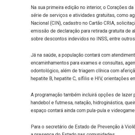
Na sua primeira edição no interior, o Corações d
série de serviços e atividades gratuitas, como 
Nacional (CIN), cadastro no Cartão CRIA, solicit
emissão de declaração para retirada gratuita de
sobre descontos indevidos no INSS, entre outros
Já na saúde, a população contará com atendimento c
encaminhamentos para exames e consultas, agen
odontológico, além de triagem clínica com aferiçã
hepatite B, hepatite C, sífilis e HIV, orientações
A programação também incluirá opções de lazer pa
handebol e futmesa, natação, hidroginástica, que
espaço contará ainda com pula-pula e videogame 
Para o secretário de Estado de Prevenção à Violên
a presença do Estado nas comunidades.