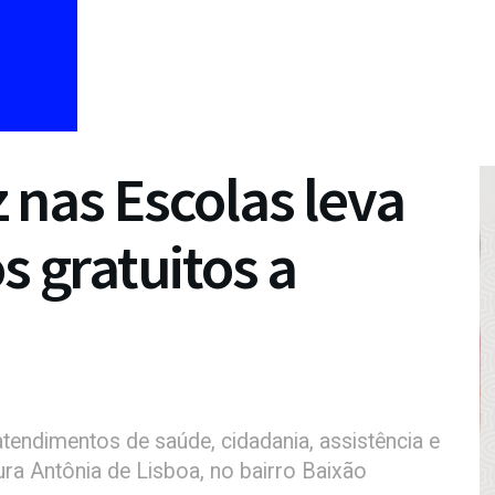
 nas Escolas leva
s gratuitos a
tendimentos de saúde, cidadania, assistência e
ura Antônia de Lisboa, no bairro Baixão