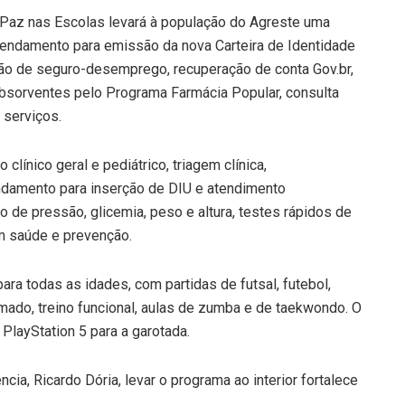
a Paz nas Escolas levará à população do Agreste uma
agendamento para emissão da nova Carteira de Identidade
ação de seguro-desemprego, recuperação de conta Gov.br,
 absorventes pelo Programa Farmácia Popular, consulta
 serviços.
línico geral e pediátrico, triagem clínica,
damento para inserção de DIU e atendimento
o de pressão, glicemia, peso e altura, testes rápidos de
 em saúde e prevenção.
ra todas as idades, com partidas de futsal, futebol,
imado, treino funcional, aulas de zumba e de taekwondo. O
PlayStation 5 para a garotada.
cia, Ricardo Dória, levar o programa ao interior fortalece