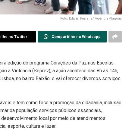
Foto: Edivan Ferreira/ Agência Alagoas
lhe no Twitter
Compartilhe no Whatsapp
meira edição do programa Corações da Paz nas Escolas.
ão à Violência (Seprev), a ação acontece das 8h às 14h,
isboa, no bairro Baixão, e vai oferecer diversos serviços
ráveis e tem como foco a promoção da cidadania, inclusão
ximar da população serviços públicos essenciais,
o desenvolvimento local por meio de atendimentos
a, esporte, cultura e lazer.