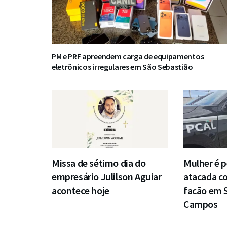
PM e PRF apreendem carga de equipamentos
eletrônicos irregulares em São Sebastião
Missa de sétimo dia do
Mulher é p
empresário Julilson Aguiar
atacada c
acontece hoje
facão em 
Campos