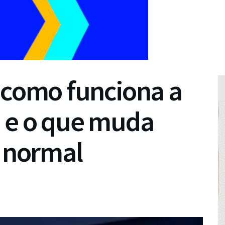
 como funciona a
a e o que muda
o normal