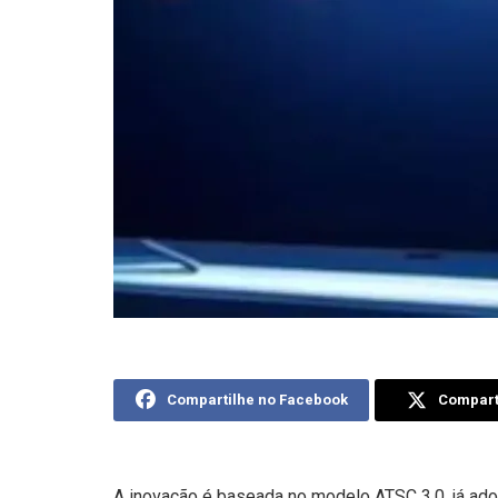
Compartilhe no Facebook
Comparti
A inovação é baseada no modelo ATSC 3.0, já ado